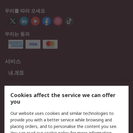
우리를 따라 오세요
우리는 동의
서비스
내 계정
적법한
Cookies affect the service we can offer
개인 정보 보호 정책
데이터 보호
you
웹사이트 사용 약관
쿠키 정책
Our website uses cookies and similar technologies to
provide you with a better service while browsing and
회사 소개
placing orders, and to personalise the content you see.
You can read our
cookie policy
for more information.