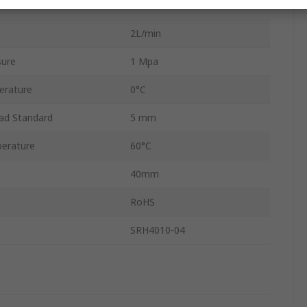
83.5mm
2L/min
sure
1 Mpa
erature
0°C
ad Standard
5 mm
erature
60°C
40mm
RoHS
SRH4010-04