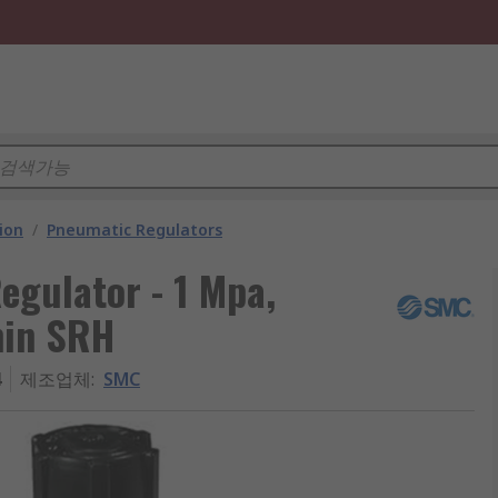
ion
/
Pneumatic Regulators
egulator - 1 Mpa,
min SRH
4
제조업체
:
SMC