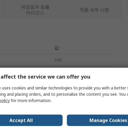
제정법과 컴플
제품 세부 사항
라이언스
값
SMC
Rc 3/8 in
affect the service we can offer you
Pneumatic Regulator
 uses cookies and similar technologies to provide you with a better 
ing and placing orders, and to personalise the content you see. You 
SRH
policy
for more information.
R 1/4 in
316 Stainless Steel
Accept All
Manage Cookies