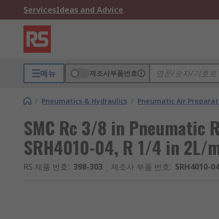
Services
Ideas and Advice
메뉴
제조사부품번호
/
Pneumatics & Hydraulics
/
Pneumatic Air Preparat
SMC Rc 3/8 in Pneumatic R
SRH4010-04, R 1/4 in 2L/
RS 제품 번호
:
398-303
제조사 부품 번호
:
SRH4010-0