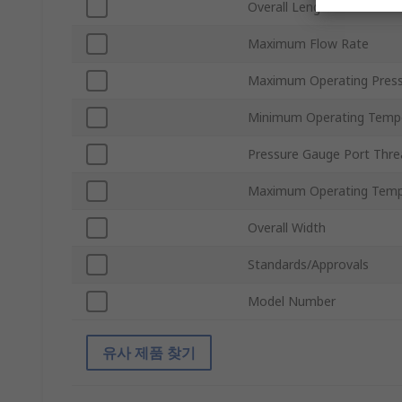
Overall Length
Maximum Flow Rate
Maximum Operating Pres
Minimum Operating Temp
Pressure Gauge Port Thre
Maximum Operating Temp
Overall Width
Standards/Approvals
Model Number
유사 제품 찾기