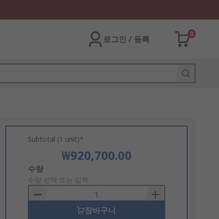
0
로그인 / 등록
Subtotal (1 unit)*
₩920,700.00
Add
수량
to
수량 선택 또는 입력
Basket
장바구니