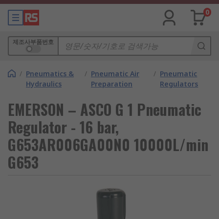
0
제조사부품번호
/
Pneumatics &
/
Pneumatic Air
/
Pneumatic
Hydraulics
Preparation
Regulators
EMERSON – ASCO G 1 Pneumatic
Regulator - 16 bar,
G653AR006GA00N0 10000L/min
G653