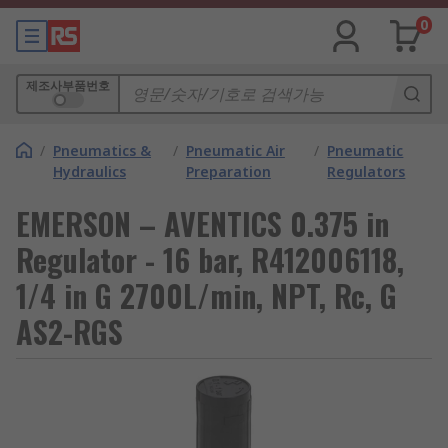
0
제조사부품번호
/
Pneumatics &
/
Pneumatic Air
/
Pneumatic
Hydraulics
Preparation
Regulators
EMERSON – AVENTICS 0.375 in
Regulator - 16 bar, R412006118,
1/4 in G 2700L/min, NPT, Rc, G
AS2-RGS