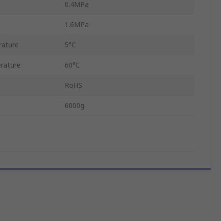
0.4MPa
1.6MPa
rature
5°C
rature
60°C
RoHS
6000g