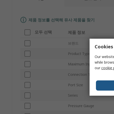
제품 정보를 선택해 유사 제품을 찾기
모두 선택
제품 정보
브랜드
Cookies 
Product Type
Our website
while brows
Maximum Input Pressure
our
cookie 
Connection Thread Standar
Port Size
Series
Pressure Gauge