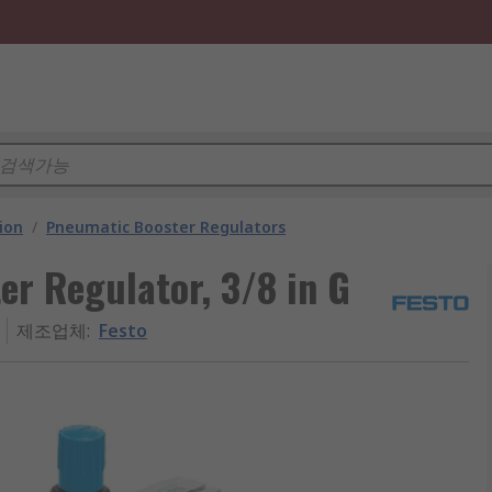
ion
/
Pneumatic Booster Regulators
r Regulator, 3/8 in G
제조업체
:
Festo