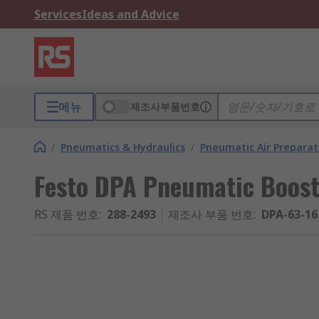
Services
Ideas and Advice
메뉴
제조사부품번호
/
Pneumatics & Hydraulics
/
Pneumatic Air Preparat
Festo DPA Pneumatic Booste
RS 제품 번호
:
288-2493
제조사 부품 번호
:
DPA-63-16