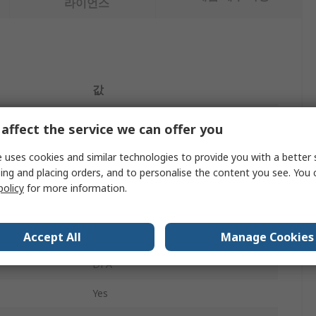
라이언스
값
Festo
affect the service we can offer you
Pneumatic Booster Regulator
 uses cookies and similar technologies to provide you with a better 
ing and placing orders, and to personalise the content you see. You 
10bar
policy
for more information.
d
G
3/8 in G
Accept All
Manage Cookies
DPA
Yes