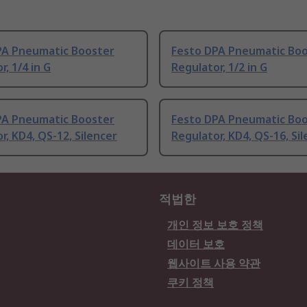
PA Pneumatic Booster
Festo DPA Pneumatic Bo
r, 1/4 in G
Regulator, 1/2 in G
PA Pneumatic Booster
Festo DPA Pneumatic Bo
r, KD4, QS-12, Silencer
Regulator, KD4, QS-16, Si
적법한
개인 정보 보호 정책
데이터 보호
웹사이트 사용 약관
쿠키 정책