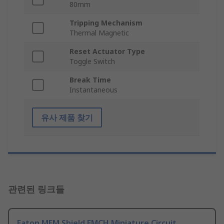
80mm
Tripping Mechanism
Thermal Magnetic
Reset Actuator Type
Toggle Switch
Break Time
Instantaneous
유사 제품 찾기
관련된 링크들
Eaton MEM Shield EMCH Miniature Circuit