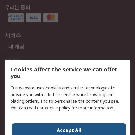
우리는 동의
서비스
내 계정
적법한
Cookies affect the service we can offer
개인 정보 보호 정책
데이터 보호
you
웹사이트 사용 약관
쿠키 정책
Our website uses cookies and similar technologies to
provide you with a better service while browsing and
회사 소개
placing orders, and to personalise the content you see.
RS 계좌 정보
그룹사 RS Group에 대해
You can read our
cookie policy
for more information.
서
한국외 지역
회사 소개
Accept All
커리어