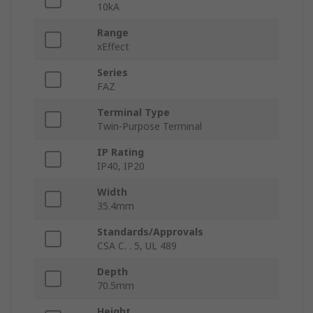
10kA
Range
xEffect
Series
FAZ
Terminal Type
Twin-Purpose Terminal
IP Rating
IP40, IP20
Width
35.4mm
Standards/Approvals
CSA C. . 5, UL 489
Depth
70.5mm
Height