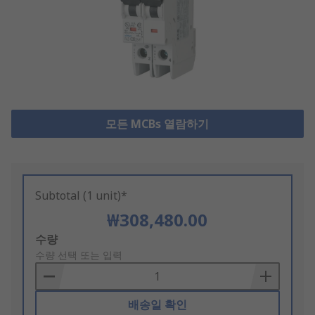
모든 MCBs 열람하기
Subtotal (1 unit)*
₩308,480.00
Add
수량
to
수량 선택 또는 입력
Basket
배송일 확인