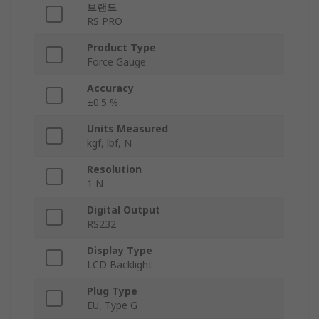
브랜드
RS PRO
Product Type
Force Gauge
Accuracy
±0.5 %
Units Measured
kgf, lbf, N
Resolution
1 N
Digital Output
RS232
Display Type
LCD Backlight
Plug Type
EU, Type G