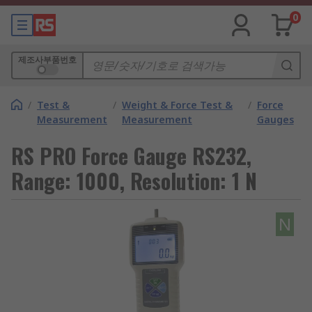
0
제조사부품번호
/
Test &
/
Weight & Force Test &
/
Force
Measurement
Measurement
Gauges
RS PRO Force Gauge RS232,
Range: 1000, Resolution: 1 N
N