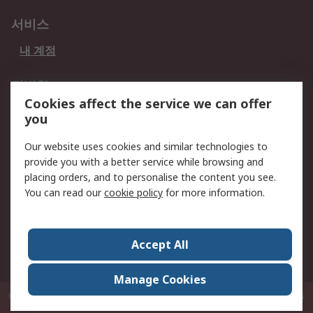
서비스
내 계정
적법한
Cookies affect the service we can offer
개인 정보 보호 정책
데이터 보호
you
웹사이트 사용 약관
쿠키 정책
Our website uses cookies and similar technologies to
provide you with a better service while browsing and
회사 소개
placing orders, and to personalise the content you see.
RS 계좌 정보
그룹사 RS Group에 대해
You can read our
cookie policy
for more information.
서
한국외 지역
회사 소개
Accept All
커리어
Manage Cookies
P.O. Box 80108 Cheung Sha Wan Post Office Hong Kong
© RS Components
Ltd