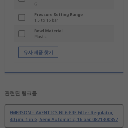
G
Pressure Setting Range
1.5 to 16 bar
Bowl Material
Plastic
유사 제품 찾기
관련된 링크들
EMERSON – AVENTICS NL6-FRE Filter Regulator,
40 μm, 1 in G, Semi Automatic, 16 bar, 0821300857