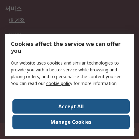
서비스
내 계정
적법한
Cookies affect the service we can offer
개인 정보 보호 정책
데이터 보호
you
웹사이트 사용 약관
쿠키 정책
Our website uses cookies and similar technologies to
provide you with a better service while browsing and
회사 소개
placing orders, and to personalise the content you see.
RS 계좌 정보
그룹사 RS Group에 대해
You can read our
cookie policy
for more information.
서
한국외 지역
회사 소개
Accept All
커리어
Manage Cookies
P.O. Box 80108 Cheung Sha Wan Post Office Hong Kong
© RS Components
Ltd