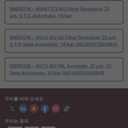
EMERSON – AVENTICS 652 Filter Regulator, 25
μm, G 1/2, Automatic, 16 bar
EMERSON – ASCO 652 Air Filter Regulator, 25 μm,
G 1/4, Semi Automatic, 16 bar, G652APJP2GA00HA
EMERSON – ASCO 653 FRL Assembly, 25 μm, G1,
Semi Automatic, 10 bar, G653APJP6GA00HN
우리를 따라 오세요
우리는 동의