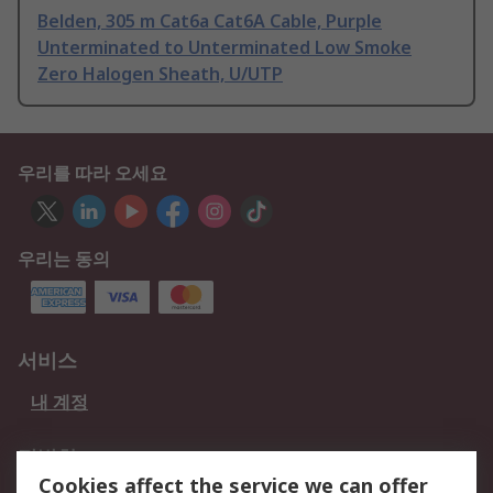
Belden, 305 m Cat6a Cat6A Cable, Purple
Unterminated to Unterminated Low Smoke
Zero Halogen Sheath, U/UTP
우리를 따라 오세요
우리는 동의
서비스
내 계정
적법한
Cookies affect the service we can offer