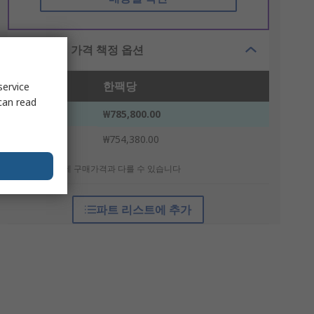
대량 구매 가격 책정 옵션
수량
한팩당
service
can read
1 - 4
₩785,800.00
5 +
₩754,380.00
* 참고 가격: 실제 구매가격과 다를 수 있습니다
파트 리스트에 추가