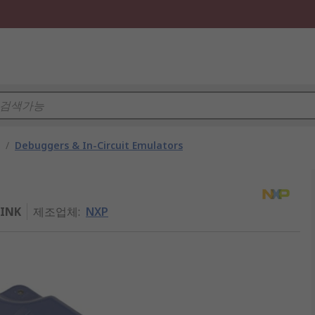
/
Debuggers & In-Circuit Emulators
INK
제조업체
:
NXP