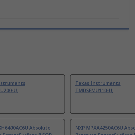
nstruments
Texas Instruments
U200-U,
TMDSEMU110-U,
H6400AC6U Absolute
NXP MPXA4250AC6U Abso