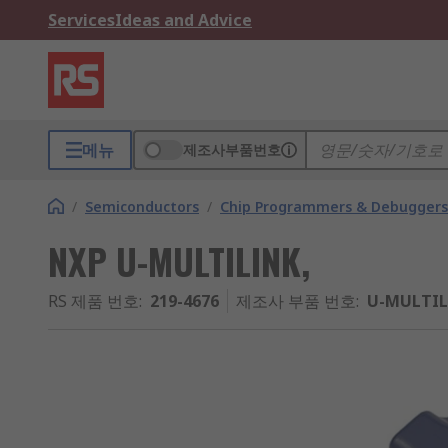
Services
Ideas and Advice
메뉴
제조사부품번호
/
Semiconductors
/
Chip Programmers & Debuggers
NXP U-MULTILINK,
RS 제품 번호
:
219-4676
제조사 부품 번호
:
U-MULTIL