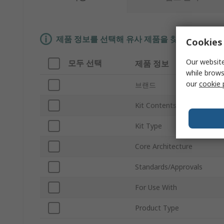
제품 정보를 선택해 유사 제품을 찾기
Cookies 
Our website
모두 선택
제품 정보
while brows
our
cookie 
브랜드
Kit Contents
Kit Type
Core Architecture
Standards/Approvals
For Use With
Product Type