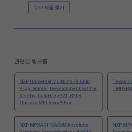
유사 제품 찾기
관련된 링크들
NXP Universal Multilink FX Chip
Texas I
Programmer, Development Kit for
TMDSEM
Kinetis, ColdFire +/V1, RS08,
Qorivva MPC55xx/56xx,
NXP MPXA6115AC6U Absolute
NXP MPX