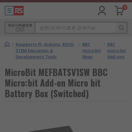
0
제조사부품번호
/
Raspberry Pi, Arduino, ROCK,
/
BBC
/
BBC
STEM Education &
micro:bit
micro:bit
Development Tools
Shop
Add-ons
MicroBit MEFBATSV1SW BBC
Micro:bit Add-on Micro bit
Battery Box (Switched)