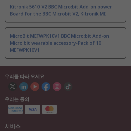
Kitronik 5610-V2 BBC Micro:bit Add-on power
Board for the BBC Microbit V2, Kitronik MI
MicroBit MEFWPK10V1 BBC Micro:bit Add-on
Micro bit wearable accessory-Pack of 10
MEFWPK10V1
우리를 따라 오세요
우리는 동의
서비스