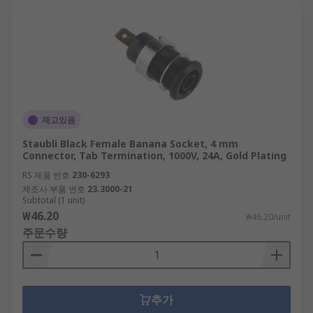
재고있음
Staubli Black Female Banana Socket, 4 mm
Connector, Tab Termination, 1000V, 24A, Gold Plating
RS 제품 번호
230-6293
제조사 부품 번호
23.3000-21
Subtotal (1 unit)
₩46.20
₩46.20/unit
주문수량
추가