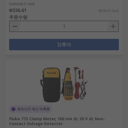
Subtotal (1 unit)
₩336.61
₩336.61/unit
주문수량
추가
제조사가 재고 비축중
Fluke 773 Clamp Meter, 100 mA dc 30 V dc Non-
Contact Voltage Detector