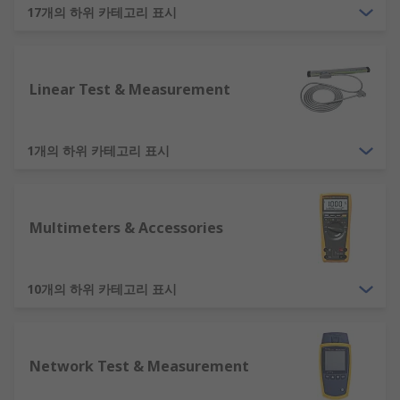
17개의 하위 카테고리 표시
Test and measurement equipment is used in
various fields to measure and analyse various
components such as:
Linear Test & Measurement
Electronics
Electrical
1개의 하위 카테고리 표시
Research labs
Material analysis
Manufacturing, and particle analysis
Multimeters & Accessories
Range of Test and Measurement Equipment
Ohmmeters - measures the resistance of a
10개의 하위 카테고리 표시
component
Ammeters - measures electric current
Capacitance meters - measures the
Network Test & Measurement
capacitance of a component