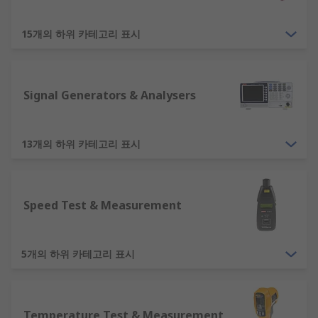
being tested and which of their properties need
to be measured. Size, durability, portability and
15개의 하위 카테고리 표시
cost are also key factors.
Signal Generators & Analysers
13개의 하위 카테고리 표시
Speed Test & Measurement
5개의 하위 카테고리 표시
Temperature Test & Measurement