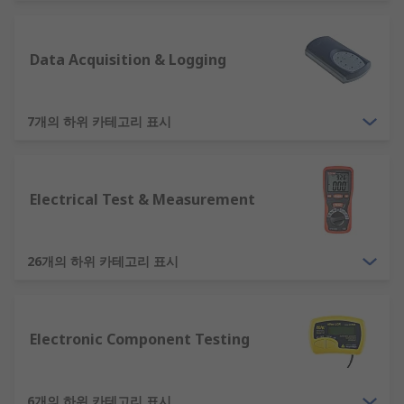
locate any potential electrical shock risks
and fire hazards
Data Acquisition & Logging
identify any defective electrical work
Precision measuring tools are essential because
7개의 하위 카테고리 표시
if there are electric current measurement errors
this can prove costly. By having confidence in
each measurement, manufacturers save time and
money, and improve the quality of their products.
Electrical Test & Measurement
Types of electric current measurement
26개의 하위 카테고리 표시
units
Measurement units can include the following:
Electronic Component Testing
Energy - joule (J)
Power - watt (W)
6개의 하위 카테고리 표시