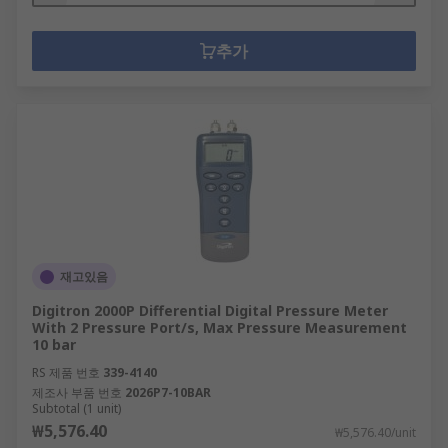
추가
재고있음
Digitron 2000P Differential Digital Pressure Meter
With 2 Pressure Port/s, Max Pressure Measurement
10 bar
RS 제품 번호
339-4140
제조사 부품 번호
2026P7-10BAR
Subtotal (1 unit)
₩5,576.40
₩5,576.40/unit