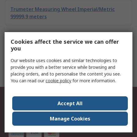
Trumeter Measuring Wheel Imperial/Metric
99999.9 meters
Teng Tools Metric TTDCM Measuring Set
Cookies affect the service we can offer
you
Our website uses cookies and similar technologies to
Hirschmann Test & Measurement 935982256
provide you with a better service while browsing and
Test Lead Kit
placing orders, and to personalise the content you see.
You can read our
cookie policy
for more information.
우리를 따라 오세요
Accept All
Manage Cookies
우리는 동의