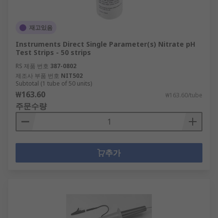
재고있음
Instruments Direct Single Parameter(s) Nitrate pH
Test Strips - 50 strips
RS 제품 번호
387-0802
제조사 부품 번호
NIT502
Subtotal (1 tube of 50 units)
₩163.60
₩163.60/tube
주문수량
추가