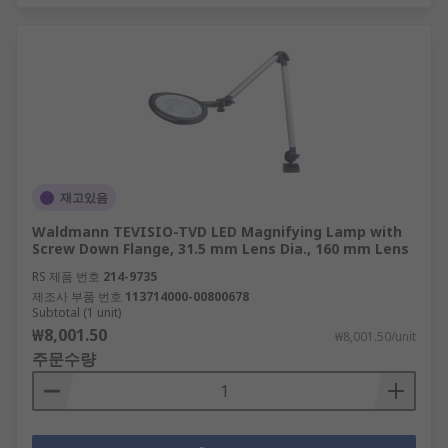
재고있음
Waldmann TEVISIO-TVD LED Magnifying Lamp with
Screw Down Flange, 31.5 mm Lens Dia., 160 mm Lens
RS 제품 번호
214-9735
제조사 부품 번호
113714000-00800678
Subtotal (1 unit)
₩8,001.50
₩8,001.50/unit
주문수량