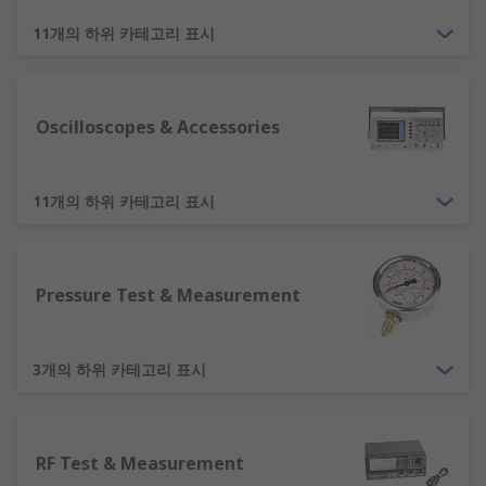
EMF meters - to measure electronic and
magnetic fields
11개의 하위 카테고리 표시
Signal generators - generates signals for
testing purposes
Oscilloscopes & Accessories
Oscilloscopes
and
frequency counters
-
used to produce signals and then measure
the response of the object being tested
11개의 하위 카테고리 표시
LCR meter - measures the inductance,
capacitance and resistance of a component
Multimeter
- general purpose instrument
Pressure Test & Measurement
measures voltage, current and resistance
High voltage detectors
3개의 하위 카테고리 표시
Things to consider
The types of test and measure equipment that
RF Test & Measurement
will be needed depends on the types of materials