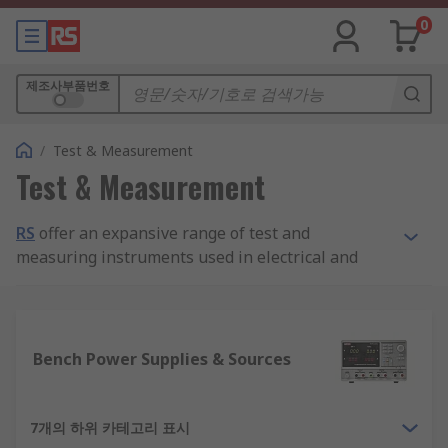
0
제조사부품번호
/
Test & Measurement
Test & Measurement
RS
offer an expansive range of test and
measuring instruments used in electrical and
electronic work. Electrical testing is a vital
procedure for any product that uses electricity.
The test and measurement equipment will
Bench Power Supplies & Sources
reveal:
if any circuits or electrical equipment are
7개의 하위 카테고리 표시
being overloaded