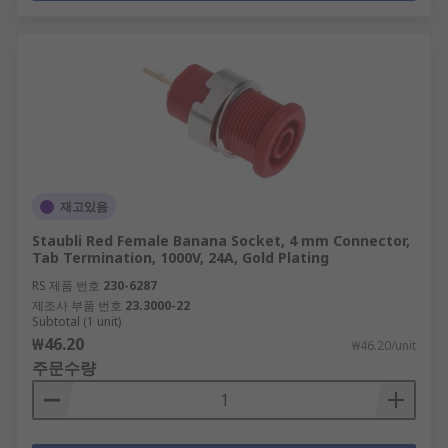
재고있음
Staubli Red Female Banana Socket, 4 mm Connector,
Tab Termination, 1000V, 24A, Gold Plating
RS 제품 번호
230-6287
제조사 부품 번호
23.3000-22
Subtotal (1 unit)
₩46.20
₩46.20/unit
주문수량