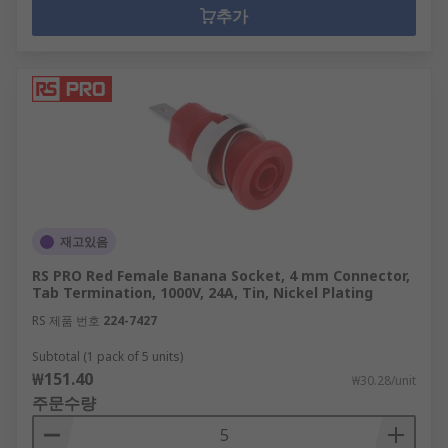
추가
재고있음
RS PRO Red Female Banana Socket, 4 mm Connector,
Tab Termination, 1000V, 24A, Tin, Nickel Plating
RS 제품 번호
224-7427
Subtotal (1 pack of 5 units)
₩151.40
₩30.28/unit
주문수량