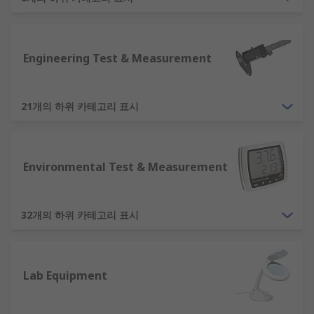
Electromotive force - volt (V)
Electric field strength - volt per metre
Engineering Test & Measurement
Electric resistance - ohm (Ω)
21개의 하위 카테고리 표시
Electric conductance - siemens (S)
Capacitance - farad (F)
Environmental Test & Measurement
Magnetic flux - weber (Wb)
Magnetic flux density - tesla (T)
32개의 하위 카테고리 표시
Inductance - henry (H)
Magnetic field strength - ampere per metre
Lab Equipment
Magnetomotive force - ampere (A)