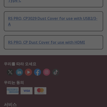
Type C
RS PRO, CP3029 Dust Cover for use with USB2/3-
A
RS PRO, CP Dust Cover for use with HDMI
우리를 따라 오세요
우리는 동의
서비스