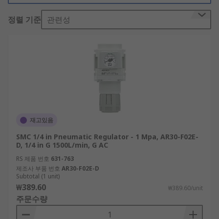
wasted.
정렬 기준
관련성
How does a pneumatic regulator work?
Pneumatic regulators maintain output pressure
by automatically cutting off the flow of a gas or
liquid when it’s at a certain pressure. Most
regulators use simple wire coil springs to control
the pressure.
재고있음
When installing a pressure regulator, it's
SMC 1/4 in Pneumatic Regulator - 1 Mpa, AR30-F02E-
important to choose one that is appropriately
D, 1/4 in G 1500L/min, G AC
sized for your particular system. If it's too large it
RS 제품 번호
631-763
will increase air usage and waste energy. So
제조사 부품 번호
AR30-F02E-D
ensuring the proper sizing and setting of your
Subtotal (1 unit)
pressure regulator is crucial for efficient air
₩389.60
₩389.60/unit
consumption.
주문수량