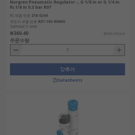
Norgren Pneumatic Regulator -, G 1/8 in or G 1/4 in
Rc1/8 in 0.3 bar R07
RS 제품 번호
218-0244
제조사 부품 번호
R07-105-RNMG
Subtotal (1 unit)
₩360.40
₩360.40/unit
주문수량
추가
Datasheets