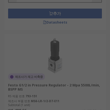
Where are pneumatic regulators used?
Pneumatic regulators are found in many common
추가
home and industrial applications, including
Datasheets
heating furnaces and gas grills as well as in
medical and dental equipment. They're ideal
when pressure must be closely controlled, as is
the case when dealing with gas.
Things to consider when choosing a
regulator:
Inlet pressure
제조사가 재고 비축중
Outlet pressure
Festo G1/2 in Pressure Regulator - 2 Mpa 5500L/min,
Connection port sizes
BSPP MS
RS 제품 번호
Flow rate
793-151
제조사 부품 번호
MS6-LR-1/2-D7-E11
Operating temperature
Subtotal (1 unit)