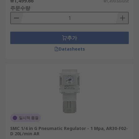
₩1,499.66
₩1,499.66/unit
Size and weight requirements
주문수량
추가
Datasheets
일시적 품절
SMC 1/4 in G Pneumatic Regulator - 1 Mpa, AR30-F02-
D 20L/min AR