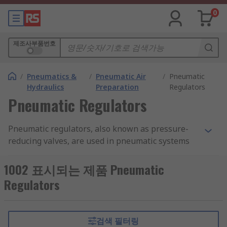
0
제조사부품번호
/
Pneumatics &
/
Pneumatic Air
/
Pneumatic
Hydraulics
Preparation
Regulators
Pneumatic Regulators
Pneumatic regulators, also known as pressure-
reducing valves, are used in pneumatic systems
to maintain the output air pressure. They are
commonly used in
pneumatic air compressors
.
1002 표시되는 제품 Pneumatic
Pneumatic regulators can provide a quick
Regulators
response and accurate pressure regulation for
even the most demanding industrial air
preparation applications. They make sure that
검색 필터링
compressed air in a pneumatic system is not