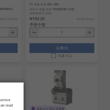
RS 제품 번호
251-439
40V60HZ)
제조사 부품 번호
193439 M-CI43
Subtotal (1 unit)
₩193.20
₩622.30/unit
₩193.20/unit
주문수량
추가
제품 비교
service
can read
제조사가 재고 비축중