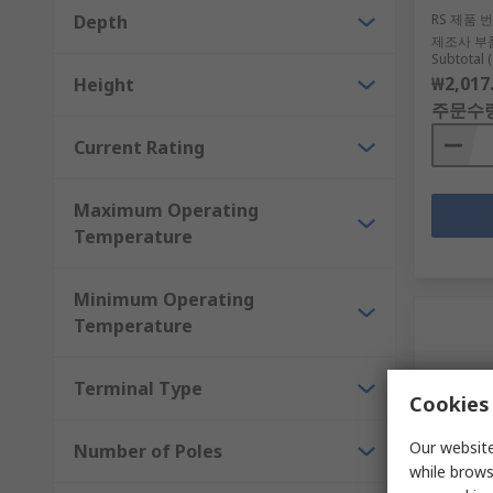
Depth
RS 제품 
제조사 부
Subtotal (
₩2,017
Height
주문수
Current Rating
Maximum Operating
Temperature
Minimum Operating
Temperature
Terminal Type
Cookies 
Our website
Number of Poles
while brows
제조