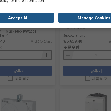
policy
for more information.
Energy Series RAL 7035 Grey
Eaton, NZM, NZM Molded 
ide, 25 mm H, 345mm W, 1950
Circuit Breaker 3-Pole 80A
950 mm L, for Use with
Capacity 5 kA, Fixed
Accept All
Manage Cookies
re Panels
RS 제품 번호
253-903
번호
259-517
제조사 부품 번호
269180 NZMN2-
품 번호
284360 XSWV2004
1 unit)
Subtotal (1 unit)
.40
₩6,659.40
₩1,804.40/unit
₩
량
주문수량
추가
추가
제품 비교
제품 비교