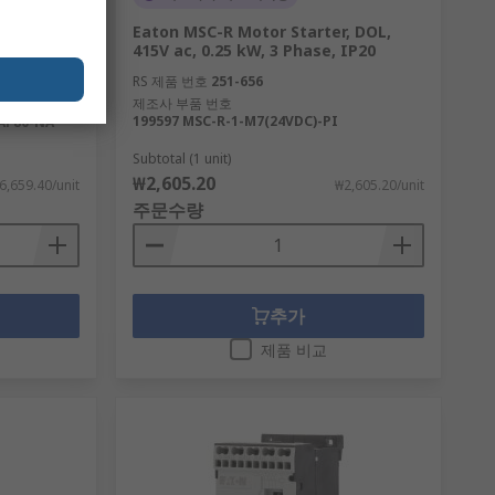
Case
Eaton MSC-R Motor Starter, DOL,
, Breaking
415V ac, 0.25 kW, 3 Phase, IP20
RS 제품 번호
251-656
제조사 부품 번호
199597 MSC-R-1-M7(24VDC)-PI
AF80-NA
Subtotal (1 unit)
₩2,605.20
6,659.40/unit
₩2,605.20/unit
주문수량
추가
제품 비교