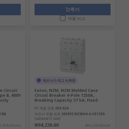
추가
제품 비교
제조사가 재고 비축중
e Circuit
Eaton, NZM, NZM Molded Case
ype B, 400V
Circuit Breaker 4-Pole 1250A,
acity
Breaking Capacity 37 kA, Fixed
RS 제품 번호
253-624
5/3N
제조사 부품 번호
265993 NZMH4-4-VE1250
Subtotal (1 unit)
₩94,236.60
1,658.80/unit
₩94,236.60/unit