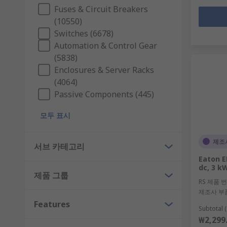
Fuses & Circuit Breakers
(10550)
Switches (6678)
Automation & Control Gear
(5838)
Enclosures & Server Racks
(4064)
Passive Components (445)
모두 표시
제조
서브 카테고리
Eaton E
dc, 3 k
제품 그룹
RS 제품 
제조사 부
Features
Subtotal (
₩2,299