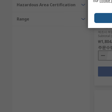
our
cookie 
Hazardous Area Certification
Eaton x
Steel S
mm D, 1
Range
Enclosu
RS 제품 
제조사 부
Subtotal (
₩1,804
주문수