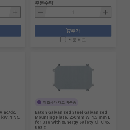
주문수량
추가
제품 비교
제조사가 재고 비축중
V ac/dc,
Eaton Galvanised Steel Galvanised
5 kW, 1 NC,
Mounting Plate, 250mm W, 1.5 mm L
for Use with xEnergy Safety Ci, Ci45,
Basic