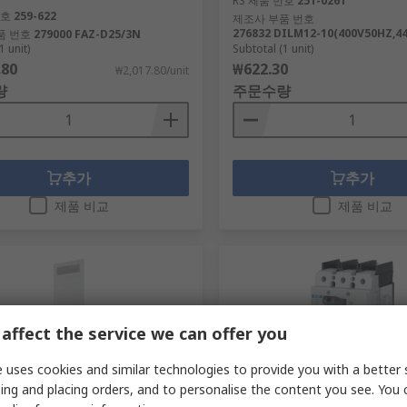
RS 제품 번호
251-0261
번호
259-622
제조사 부품 번호
276832 DILM12-10(400V50HZ,4
품 번호
279000 FAZ-D25/3N
1 unit)
Subtotal (1 unit)
.80
₩622.30
₩2,017.80/unit
량
주문수량
추가
추가
제품 비교
제품 비교
affect the service we can offer you
 uses cookies and similar technologies to provide you with a better 
ing and placing orders, and to personalise the content you see. You 
사가 재고 비축중
제조사가 재고 비축중