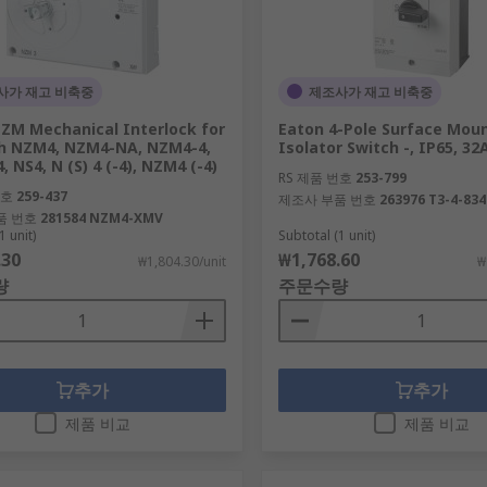
사가 재고 비축중
제조사가 재고 비축중
ZM Mechanical Interlock for
Eaton 4-Pole Surface Mou
th NZM4, NZM4-NA, NZM4-4,
Isolator Switch -, IP65, 32
, NS4, N (S) 4 (-4), NZM4 (-4)
RS 제품 번호
253-799
번호
259-437
제조사 부품 번호
263976 T3-4-83
품 번호
281584 NZM4-XMV
1 unit)
Subtotal (1 unit)
.30
₩1,768.60
₩1,804.30/unit
₩
량
주문수량
추가
추가
제품 비교
제품 비교