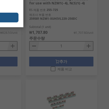
 Purpose
for use with NZM1(-4), N(S)1(-4)
mm, 280
RS 제품 번호
255-725
제조사 부품 번호
259581 NZM1-XUHIVL220-250DC
5-TS
Subtotal (1 unit)
₩1,707.80
₩828.50/unit
₩1,707.80/unit
주문수량
추가
제품 비교