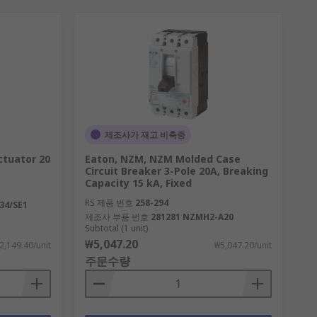
제조사가 재고 비축중
ctuator 20
Eaton, NZM, NZM Molded Case
Circuit Breaker 3-Pole 20A, Breaking
Capacity 15 kA, Fixed
RS 제품 번호
258-294
34/SE1
제조사 부품 번호
281281 NZMH2-A20
Subtotal (1 unit)
₩5,047.20
2,149.40/unit
₩5,047.20/unit
주문수량