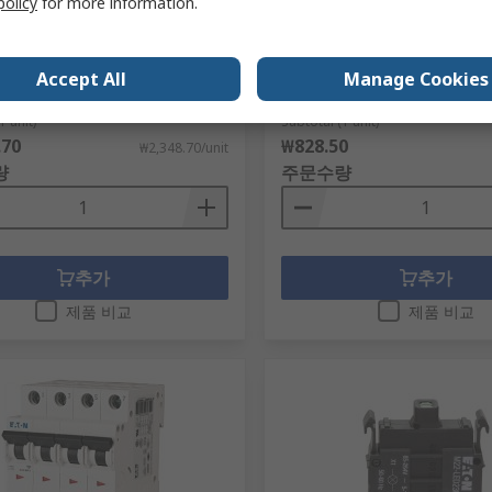
policy
for more information.
 with N(S)4(-4), NZM4(-4)
Light Grey Plastic General
Enclosure, IP65, IK06 125 
번호
253-744
mm, 200 mm
품 번호
266203 NZM4-XU12DC
Accept All
Manage Cookies
RS 제품 번호
251-581
제조사 부품 번호
206891 CI-K5-12
1 unit)
Subtotal (1 unit)
.70
₩828.50
₩2,348.70/unit
량
주문수량
추가
추가
제품 비교
제품 비교