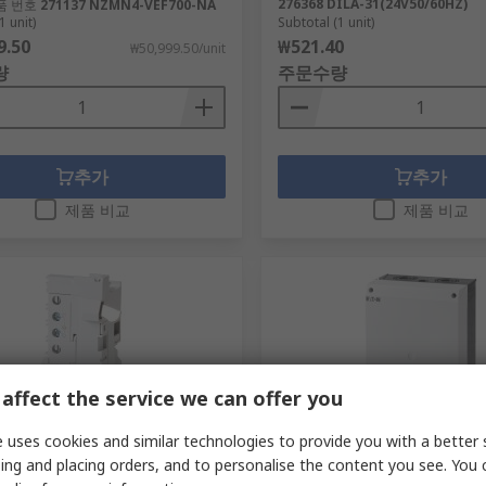
276368 DILA-31(24V50/60HZ)
품 번호
271137 NZMN4-VEF700-NA
1 unit)
Subtotal (1 unit)
9.50
₩521.40
₩50,999.50/unit
량
주문수량
추가
추가
제품 비교
제품 비교
affect the service we can offer you
 uses cookies and similar technologies to provide you with a better 
사가 재고 비축중
제조사가 재고 비축중
ing and placing orders, and to personalise the content you see. You 
NZM Undervoltage Release
Eaton Eaton Moeller Series