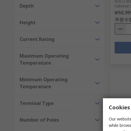
제조사 부
Depth
Subtotal (
₩50,99
주문수
Height
Current Rating
Maximum Operating
Temperature
Minimum Operating
Temperature
Terminal Type
Cookies 
Our website
Number of Poles
제조
while brows
Eaton 