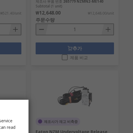
제조사 부품 번호
265779 NZMN2-ME140
Subtotal (1 unit)
₩12,648.00
₩521.40/unit
₩12,648.00/unit
주문수량
추가
제품 비교
service
제조사가 재고 비축중
can read
 Black,
Eaton NZM Undervoltage Release