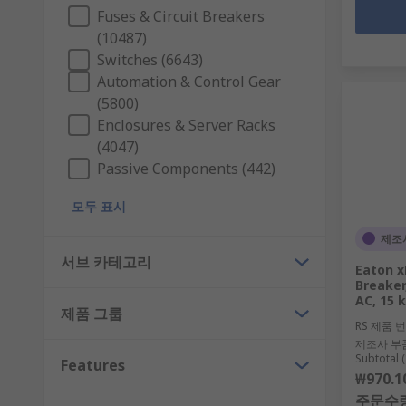
Fuses & Circuit Breakers
(10487)
Switches (6643)
Automation & Control Gear
(5800)
Enclosures & Server Racks
(4047)
Passive Components (442)
모두 표시
제조
서브 카테고리
Eaton x
Breaker
AC, 15 
제품 그룹
RS 제품 
제조사 부
Subtotal (
Features
₩970.1
주문수