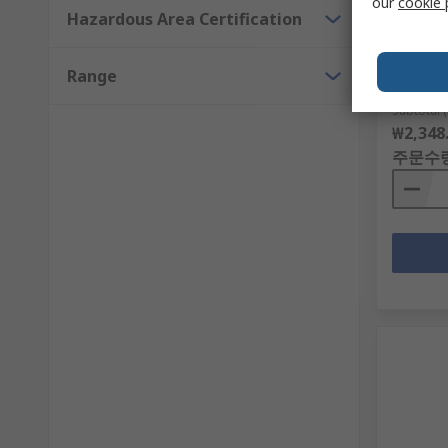
our
cookie 
for use
Hazardous Area Certification
RS 제품 
제조사 부
Range
Subtotal (
₩2,348
주문수