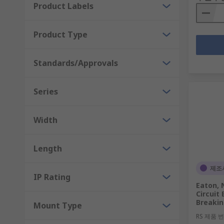
Product Labels
Product Type
Standards/Approvals
Series
Width
Length
제조
IP Rating
Eaton,
Circuit
Breakin
Mount Type
RS 제품 